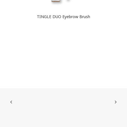
READ MORE
TINGLE DUO Eyebrow Brush