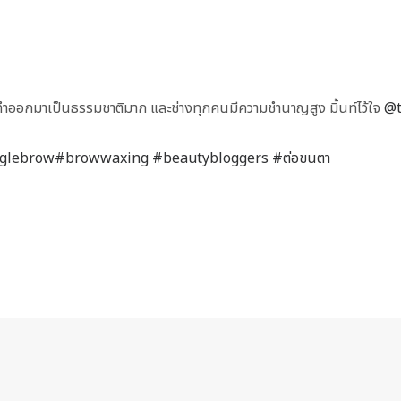
ค่ะ ทำออกมาเป็นธรรมชาติมาก และช่างทุกคนมีความชำนาญสูง มิ้นท์ไว้ใจ
@t
nglebrow
#browwaxing
#beautybloggers
#ต่อขนตา