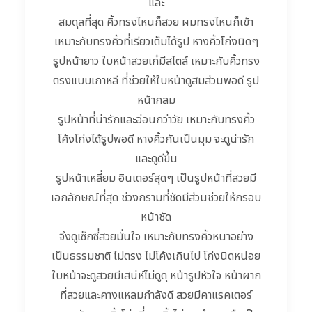
และ
สมดุลที่สุด คิ้วทรงไหนก็สวย ผมทรงไหนก็เข้า
เหมาะกับทรงคิ้วที่เรียวเต็มได้รูป หางคิ้วโก่งนิดๆ
รูปหน้ายาว ใบหน้าสวยเก๋มีสไตล์ เหมาะกับคิ้วทรง
ตรงแบบเกาหลี ที่ช่วยให้ใบหน้าดูสมส่วนพอดี รูป
หน้ากลม
รูปหน้าที่น่ารักและอ่อนกว่าวัย เหมาะกับทรงคิ้ว
โค้งโก่งได้รูปพอดี หางคิ้วกันเป็นมุม จะดูน่ารัก
และดูดีขึ้น
รูปหน้าเหลี่ยม อินเตอร์สุดๆ เป็นรูปหน้าที่สวยมี
เอกลักษณ์ที่สุด ช่วงกรามที่ชัดมีส่วนช่วยให้กรอบ
หน้าชัด
จึงดูเซ็กซี่สวยมั่นใจ เหมาะกับทรงคิ้วหนาอย่าง
เป็นธรรมชาติ ไม่ตรง ไม่โค้งเกินไป โก่งนิดหน่อย
ใบหน้าจะดูสวยมีเสน่ห์ไม่ดูดุ หน้ารูปหัวใจ หน้าผาก
ที่สวยและคางแหลมกำลังดี สวยมีคาแรคเตอร์