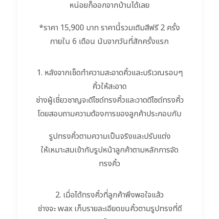
หน่อยก็ออกจากบ้านได้เลย
*ราคา 15,900 บาท ราคานี้รวมเติมสีฟรี 2 ครั้ง
ภายใน 6 เดือน นับจากวันที่สักครั้งแรก
1. หลังจากเช็ดทำความสะอาดคิ้วและบริเวณรอบๆ
คิ้วให้สะอาด
ช่างผู้เชี่ยวชาญจะดีไซด์ทรงคิ้วและวาดดีไซด์ทรงคิ้ว
โดยสอบถามความต้องการของลูกค้าประกอบกับ
รูปทรงคิ้วตามความเป็นจริงและปรับแต่ง
ให้เหมาะสมเข้ากับรูปหน้าลูกค้าตามหลักการจัด
ทรงคิ้ว
2. เมื่อได้ทรงคิ้วที่ลูกค้าพึ
งพอใจแล้ว
ช่างจะ wax เก็บรายละเอียดขนคิ้วตามรูป
ทรงที่ดี