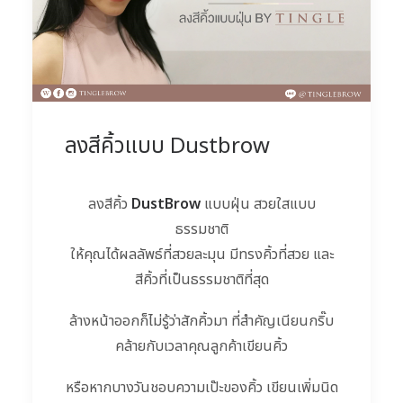
ลงสีคิ้วแบบ Dustbrow
ลงสีคิ้ว
DustBrow
แบบฝุ่น สวยใสแบบ
ธรรมชาติ
ให้คุณได้ผลลัพธ์ที่สวยละมุน มีทรงคิ้วที่สวย และ
สีคิ้วที่เป็นธรรมชาติที่สุด
ล้างหน้าออกก็ไม่รู้ว่าสักคิ้วมา ที่สำคัญเนียนกริ๊บ
คล้ายกับเวลาคุณลูกค้าเขียนคิ้ว
หรือหากบางวันชอบความเป๊ะของคิ้ว เขียนเพิ่มนิด