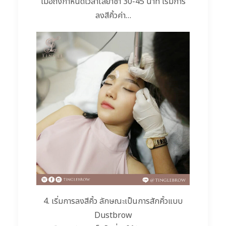
เมื่อถึงกำหนดเวลาใส่ยาชา 30-45 นาที เริ่มการ
ลงสีคิ้วค่า…
4. เริ่มการลงสีคิ้ว ลักษณะเป็นการสักคิ้วแบบ
Dustbrow