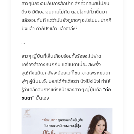
สาวๆมักจะอินกับการสักปาก สักคิ้วที่สมัยนี้มีกัน
ถึง
6
มิติเยอะจนตามไม่ทัน ตอบโจทย์ที่ว่าตื่นมา
แล้วสวยทันที แต่ว่ามันยังดูขาดๆ อะไรไปนะ ปากก็
ปังแล้ว คิ้วก็ปังแล้ว แล้วตาล่ะ
!?
…
สาวๆ ญี่ปุ่นที่เห็นเกือบร้อยทั้งร้อยจะไม่ฟาด
เครื่องสำอางหนักกัน แต่ขนตาเนี่ย
..
สะพรึ่ง
สุด
!
ถึงแม้เมคอัพจะน้อยแต่ก็ชนะขาดเพราะขนตา
ฟูๆ คู่นั้นนะจ๊ะ บอกได้คำเดียวว่า ปัง
!
ปัง
!
ปัง
!
ทำให้
รู้ว่าเคล็ดลับการแต่งหน้าของสาวๆ ญี่ปุ่นคือ
“
ต่อ
ขนตา
”
นั้นเอง