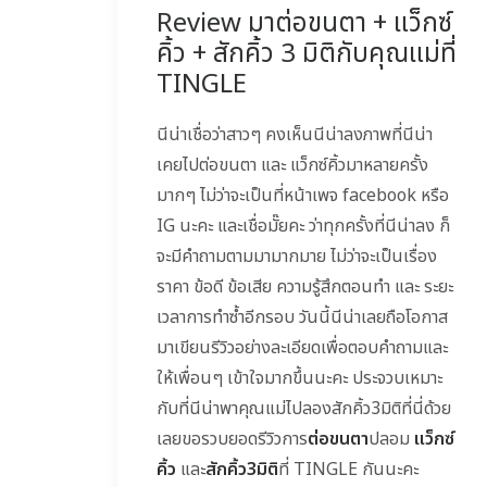
Review มาต่อขนตา + แว็กซ์
คิ้ว + สักคิ้ว 3 มิติกับคุณแม่ที่
TINGLE
นีน่าเชื่อว่าสาวๆ คงเห็นนีน่าลงภาพที่นีน่า
เคยไปต่อขนตา และ แว็กซ์คิ้วมาหลายครั้ง
มากๆ ไม่ว่าจะเป็นที่หน้าเพจ facebook หรือ
IG นะคะ และเชื่อมั๊ยคะ ว่าทุกครั้งที่นีน่าลง ก็
จะมีคำถามตามมามากมาย ไม่ว่าจะเป็นเรื่อง
ราคา ข้อดี ข้อเสีย ความรู้สึกตอนทำ และ ระยะ
เวลาการทำซ้ำอีกรอบ วันนี้นีน่าเลยถือโอกาส
มาเขียนรีวิวอย่างละเอียดเพื่อตอบคำถามและ
ให้เพื่อนๆ เข้าใจมากขึ้นนะคะ ประจวบเหมาะ
กับที่นีน่าพาคุณแม่ไปลองสักคิ้ว3มิติที่นี่ด้วย
เลยขอรวบยอดรีวิวการ
ต่อขนตา
ปลอม
แว็กซ์
คิ้ว
และ
สักคิ้ว3มิติ
ที่ TINGLE กันนะคะ