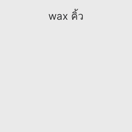
wax คิ้ว